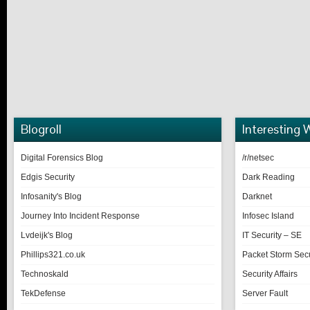
Blogroll
Interesting 
Digital Forensics Blog
/r/netsec
Edgis Security
Dark Reading
Infosanity's Blog
Darknet
Journey Into Incident Response
Infosec Island
Lvdeijk's Blog
IT Security – SE
Phillips321.co.uk
Packet Storm Secu
Technoskald
Security Affairs
TekDefense
Server Fault