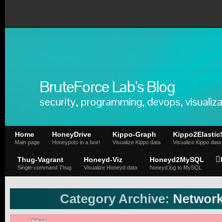
BruteForce Lab's Blog
security, programming, devops, visualiza
Home
HoneyDrive
Kippo-Graph
Kippo2Elastic
Main page
Honeypots in a box!
Visualize Kippo data
Visualize Kippo data
Thug-Vagrant
Honeyd-Viz
Honeyd2MySQL
Single-command Thug
Visualize Honeyd data
honeyd.log to MySQL
Category Archive:
Network
Video